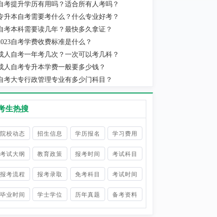
自考提升学历有用吗？适合所有人考吗？
实际当地消费水平为准。
专升本自考需要考什么？什么专业好考？
自考本科需要读几年？最快多久拿证？
2023自考学费收费标准是什么？
成人自考一年考几次？一次可以考几科？
成人自考专升本学费一般要多少钱？
自考大专行政管理专业有多少门科目？
考生热搜
院校动态
招生信息
学历报名
学习费用
考试大纲
教育政策
报考时间
考试科目
报考流程
报考录取
免考科目
考试时间
毕业时间
学士学位
历年真题
备考资料