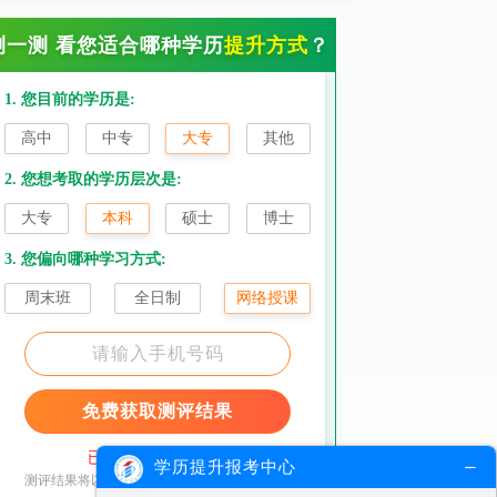
测一测 看您适合哪种学历
提升方式
？
1. 您目前的学历是:
高中
中专
大专
其他
2. 您想考取的学历层次是:
大专
本科
硕士
博士
3. 您偏向哪种学习方式:
周末班
全日制
网络授课
免费获取测评结果
已加密，请放心填写
学历提升报考中心
测评结果将以短信形式发送至您的手机请查收