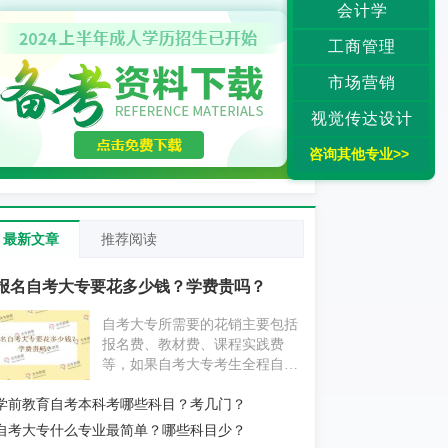
会计学
工商管理
市场营销
视觉传达设计
咨询其他专业>>
最新文章
推荐阅读
报名自考大专要花多少钱？学费贵吗？
自考大专所需要的花销主要包括
报名费、教材费、课程实践费
等，如果自考大专考生全程自学
为主，不挂科的情况下大概要花
学前教育自考本科考哪些科目？考几门？
费1000元左右；如果自考大专考
生报考辅导机构，花费则要更贵
自考大专什么专业最简单？哪些科目少？
一些。具体消费情况考生还应以