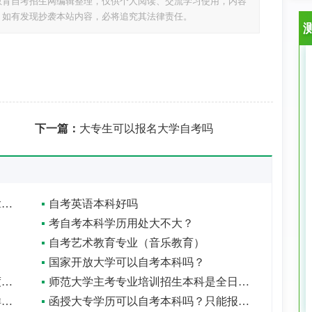
教育自考招生网编辑整理，仅供个人阅读、交流学习使用，内容
，如有发现抄袭本站内容，必将追究其法律责任。
下一篇：
大专生可以报名大学自考吗
初中自考本科可以吗？通过课程就能拿到毕业证吗？
自考英语本科好吗
考自考本科学历用处大不大？
自考艺术教育专业（音乐教育）
国家开放大学可以自考本科吗？
开放教育可以自考本科？自考本科难度怎样？
师范大学主考专业培训招生本科是全日制的吗？
自考本科能不能申请学位？流程是怎样的？
函授大专学历可以自考本科吗？只能报对口的专业吗？