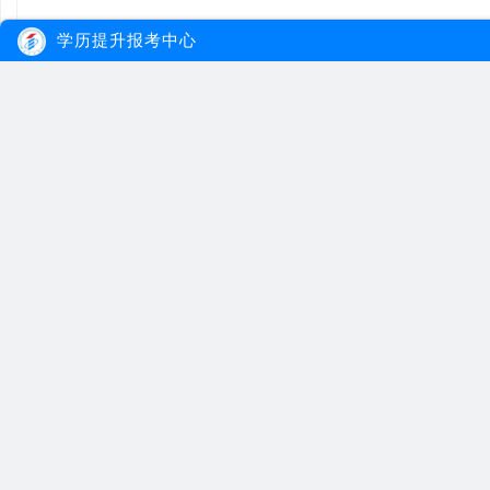
学历提升报考中心
大牛教育
自考
成考
网站首页
自考院校
学习经验
网站地图
自考专业
报名流程
在线报名
自考公告
成考院校
联系我们
报考指南
成考专业