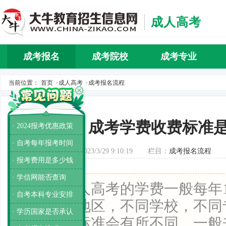
成人高考
成考报名
成考院校
成考专业
当前位置：
首页
成人高考
成考报名流程
>
>
成考学费收费标准
· 2024报考优惠政策
· 自考每年报考时间
发布时间：2023/3/29 9:10:19
栏目：
成考报名流程
· 报考费用是多少钱
· 学信网能否查询
导读：
成人高考的学费一般每年15
· 自考本科专业安排
右，不同地区，不同学校，不同
· 学历国家是否承认
式的学费标准会有所不同，一般