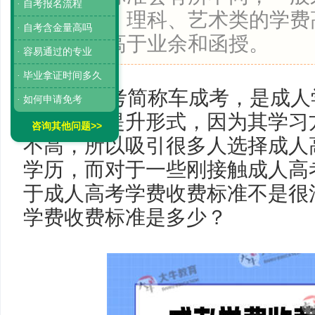
· 自考报名流程
高于专科，理科、艺术类的学费
· 自考含金量高吗
习的学费高于业余和函授。
· 容易通过的专业
· 毕业拿证时间多久
成人高考简称车成考，是成人
· 如何申请免考
门的学历提升形式，因为其学习
咨询其他问题>>
不高，所以吸引很多人选择成人
学历，而对于一些刚接触成人高
于成人高考学费收费标准不是很
学费收费标准是多少？