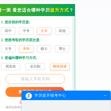
测一测 看您适合哪种学历
提升方式
？
1. 您目前的学历是:
高中
中专
大专
其他
2. 您想考取的学历层次是:
大专
本科
硕士
博士
3. 您偏向哪种学习方式:
周末班
全日制
网络授课
免费获取测评结果
学历提升报考中心
已加密，请放心填写
测评结果将以短信形式发送至您的手机请查收