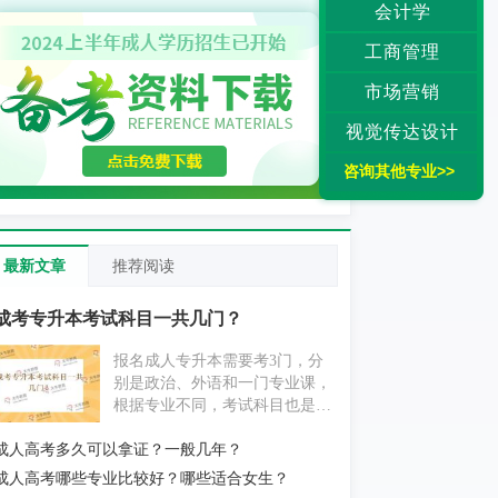
会计学
工商管理
市场营销
视觉传达设计
咨询其他专业>>
最新文章
推荐阅读
成考专升本考试科目一共几门？
报名成人专升本需要考3门，分
别是政治、外语和一门专业课，
根据专业不同，考试科目也是不
同的。如果考生是零基础的，通
成人高考多久可以拿证？一般几年？
过成人专升本的考试有一些难
度，但是考生不用担心，根据考
成人高考哪些专业比较好？哪些适合女生？
试大纲复习，通过的几率很高。